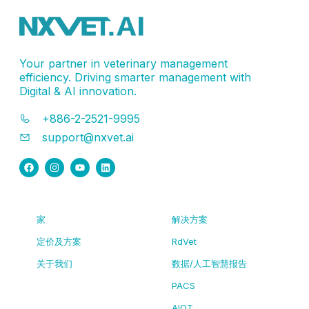
Your partner in veterinary management
efficiency. Driving smarter management with
Digital & AI innovation.
+886-2-2521-9995
support@nxvet.ai
家
解决方案
定价及方案
RdVet
关于我们
数据/人工智慧报告
PACS
AIOT