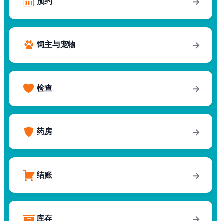
预约
→
饲主与宠物
→
检查
→
药房
→
结账
→
库存
→