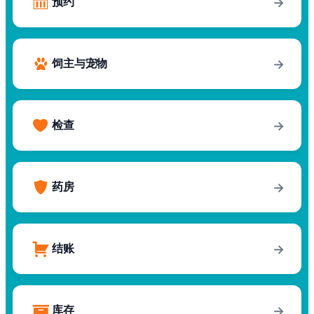
预约
→
饲主与宠物
→
检查
→
药房
→
结账
→
库存
→