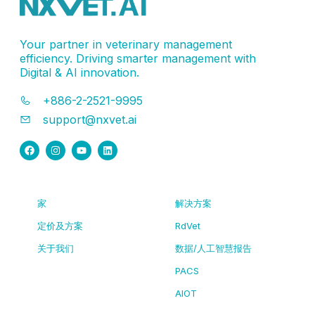
Your partner in veterinary management
efficiency. Driving smarter management with
Digital & AI innovation.
+886-2-2521-9995
support@nxvet.ai
家
解决方案
定价及方案
RdVet
关于我们
数据/人工智慧报告
PACS
AIOT