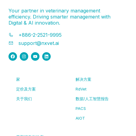
Your partner in veterinary management
efficiency. Driving smarter management with
Digital & AI innovation.
+886-2-2521-9995
support@nxvet.ai
家
解决方案
定价及方案
RdVet
关于我们
数据/人工智慧报告
PACS
AIOT