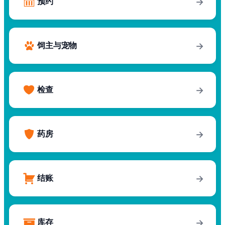
预约
→
饲主与宠物
→
检查
→
药房
→
结账
→
库存
→