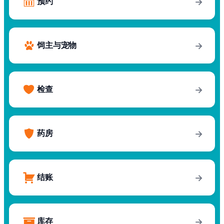
预约
→
饲主与宠物
→
检查
→
药房
→
结账
→
库存
→