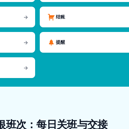
结账
→
提醒
→
→
银班次：每日关班与交接