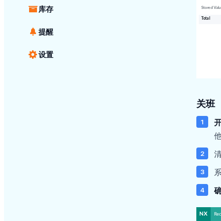
库存
提醒
设置
关班