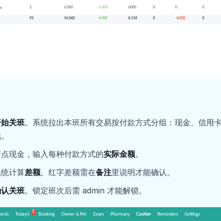
开始关班
。系统拉出本班所有交易按付款方式分组：现金、信用卡
他。
清点现金，输入每种付款方式的
实际金额
。
系统计算
差额
。红字差额需在
备注
里说明才能确认。
确认关班
。锁定班次后需 admin 才能解锁。