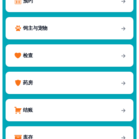
预约
→
饲主与宠物
→
检查
→
药房
→
结账
→
库存
→